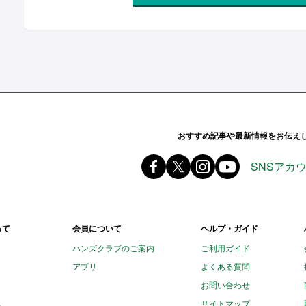
ands ハンズ
おすすめ記事や最新情報をお伝え
Facebook ハンズ公式ファ
X(旧 twitter) @Hands_of
instagram @tokyu
youtube
SNSアカ
って
会員について
ヘルプ・ガイド
ハンズクラブのご案内
ご利用ガイド
アプリ
よくある質問
お問い合わせ
し
サイトマップ