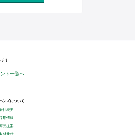
します
ンページ
ficial_
handsinc
ウント一覧へ
ハンズについて
会社概要
採用情報
商品提案
取材受付