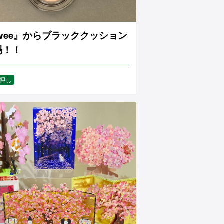
fwee』からブラッククッション
場！！
押し