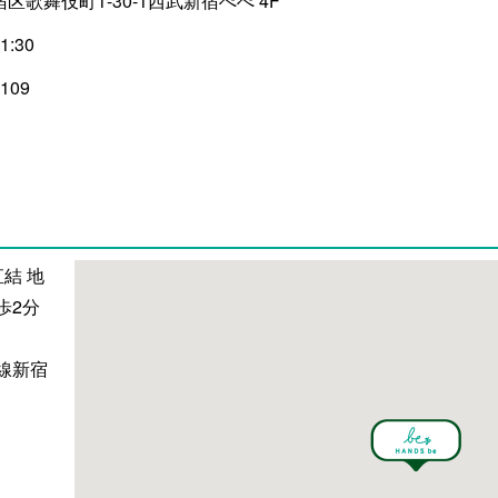
区歌舞伎町1-30-1西武新宿ぺぺ 4F
1:30
0109
結 地
歩2分
線新宿