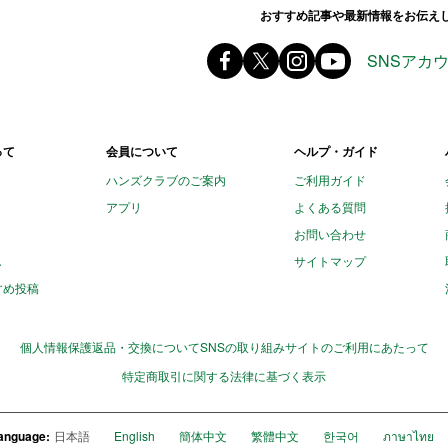
ands ハンズ
おすすめ記事や最新情報をお伝え
Facebook ハンズ公式ファ
X(旧 twitter) @Hands_of
instagram @tokyu
youtube
SNSアカ
って
会員について
ヘルプ・ガイド
ハンズクラブのご案内
ご利用ガイド
アプリ
よくある質問
お問い合わせ
し
サイトマップ
すめ投稿
個人情報保護
返品・交換について
SNSの取り組み
サイトのご利用にあたって
特定商取引に関する法律に基づく表示
anguage:
日本語
English
簡体中文
繁體中文
한국어
ภาษาไทย