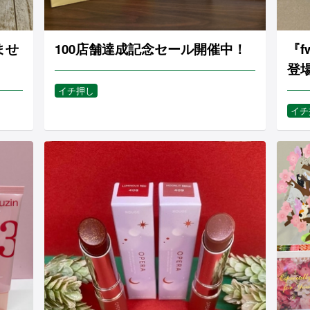
ませ
100店舗達成記念セール開催中！
『
登
イチ押し
イチ