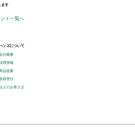
します
ンページ
ficial_
handsinc
ウント一覧へ
ハンズについて
会社概要
採用情報
商品提案
取材受付
法人のお客さま