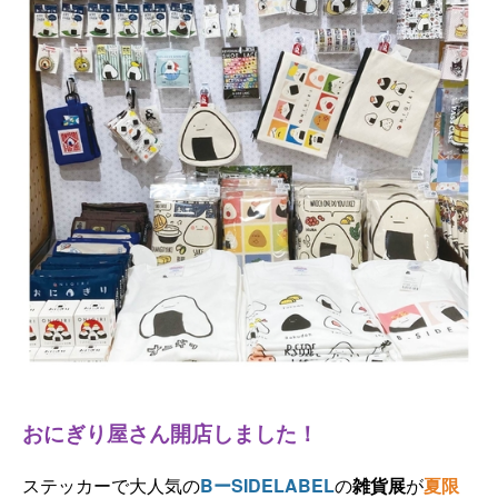
おにぎり屋さん開店しました！
ステッカーで大人気の
BーSIDELABEL
の
雑貨展
が
夏限