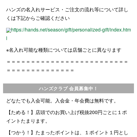
ハンズの名入れサービス・ご注文の流れ等について詳し
くは下記からご確認ください
h​t​t​p​s​:​/​/​h​a​n​d​s​.​n​e​t​/​s​e​a​s​o​n​/​g​i​f​t​/​p​e​r​s​o​n​a​l​i​z​e​d​-​g​i​f​t​/​i​n​d​e​x​.​h​t​m​
l​
※名入れ可能な種類については店舗ごとに異なります
＝＝＝＝＝＝＝＝＝＝＝＝＝＝＝＝＝＝＝＝＝＝＝＝＝
＝＝＝＝＝＝＝＝＝＝＝＝＝＝
ハンズクラブ 会員募集中！
どなたでも入会可能。入会金・年会費は無料です。
【ためる！】店頭でのお買い上げ税抜200円ごとに１ポ
イントたまります。
【つかう！】たまったポイントは、１ポイント１円とし